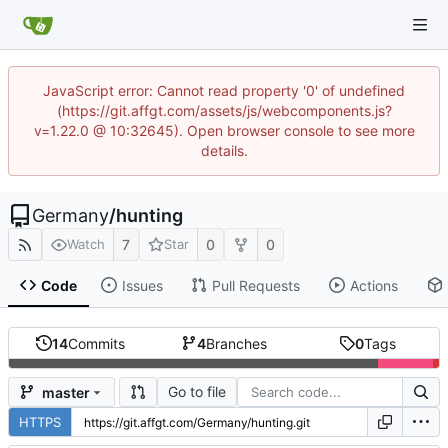
JavaScript error: Cannot read property '0' of undefined
(https://git.affgt.com/assets/js/webcomponents.js?
v=1.22.0 @ 10:32645). Open browser console to see more
details.
Germany
/
hunting
7
0
0
Watch
Star
Code
Issues
Pull Requests
Actions
14
Commits
4
Branches
0
Tags
Go to file
master
HTTPS