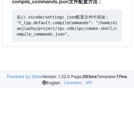
compile_commands.json文件配置方法
：
在//.vscode/settings.json配置文件中添加
：
"C_Cpp.default.compileCommands": "/home/xi
aojiazhu/project/ipc-sdk/ipc/cmake-shell/c
Powered by Gitea
Version: 1.22.0 Page:
263ms
Template:
17ms
Licenses
API
English