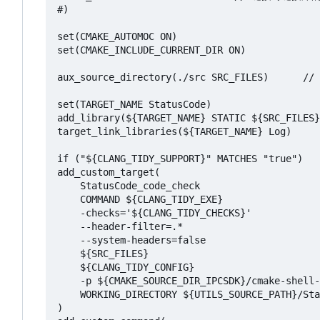
#)

set(CMAKE_AUTOMOC ON)

set(CMAKE_INCLUDE_CURRENT_DIR ON)

aux_source_directory(./src SRC_FILES)   
set(TARGET_NAME StatusCode)

add_library(${TARGET_NAME} STATIC ${SRC_FIL
target_link_libraries(${TARGET_NAME} Log
if ("${CLANG_TIDY_SUPPORT}" MATCHES "true")
add_custom_target(

    StatusCode_code_check

    COMMAND ${CLANG_TIDY_EXE}

    -checks='${CLANG_TIDY_CHECKS}'

    --header-filter=.*

    --system-headers=false

    ${SRC_FILES}

    ${CLANG_TIDY_CONFIG}

    -p ${CMAKE_SOURCE_DIR_IPCSDK}/cmake-shell-linux

    WORKING_DIRECTORY ${UTILS_SOURCE_PATH}/StatusCode

)
