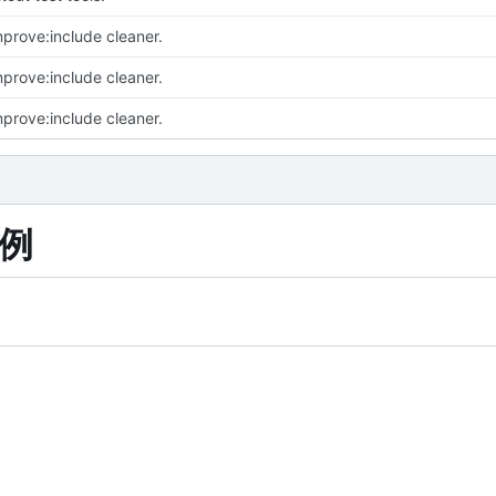
mprove:include cleaner.
mprove:include cleaner.
mprove:include cleaner.
示例