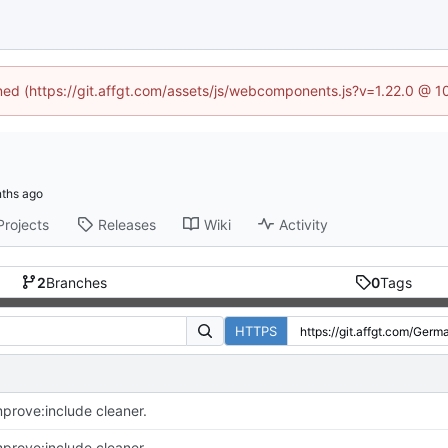
ined (https://git.affgt.com/assets/js/webcomponents.js?v=1.22.0 @ 
Projects
Releases
Wiki
Activity
2
Branches
0
Tags
HTTPS
mprove:include cleaner.
mprove:include cleaner.