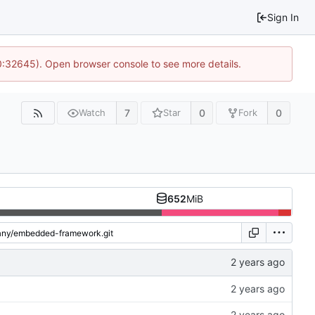
Sign In
10:32645). Open browser console to see more details.
7
0
0
Watch
Star
Fork
652
MiB