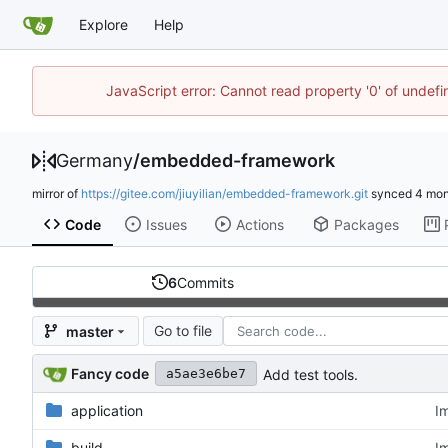
Explore
Help
JavaScript error: Cannot read property '0' of undef
Germany
/
embedded-framework
mirror of
https://gitee.com/jiuyilian/embedded-framework.git
synced
Code
Issues
Actions
Packages
6
Commits
Go to file
master
Fancy code
Add test tools.
a5ae3e6be7
application
I
build
I