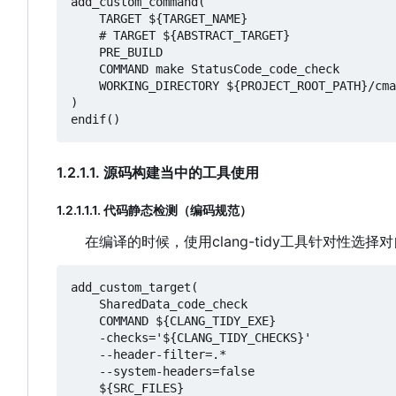
add_custom_command(

    TARGET ${TARGET_NAME}

    # TARGET ${ABSTRACT_TARGET}

    PRE_BUILD

    COMMAND make StatusCode_code_check

    WORKING_DIRECTORY ${PROJECT_ROOT_PATH}/cmake-shell-linux/

)

1.2.1.1. 源码构建当中的工具使用
1.2.1.1.1. 代码静态检测（编码规范）
在编译的时候
，
使用clang-tidy工具针对性
add_custom_target(

    SharedData_code_check

    COMMAND ${CLANG_TIDY_EXE}

    -checks='${CLANG_TIDY_CHECKS}'

    --header-filter=.*

    --system-headers=false

    ${SRC_FILES}
