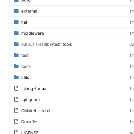
external
I
hal
I
middleware
I
output_files/libs
/test_tools
Ad
test
I
tools
I
utils
I
.clang-format
I
.gitignore
I
CMakeLists.txt
I
Doxyfile
I
LICENSE
wi