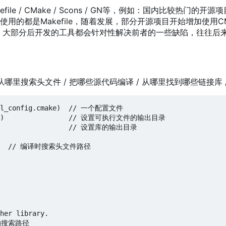
 / CMake / Scons / GN等
，
例如
：
国内比较热门的开源项
用的都是Makefile
，
随着发展
，
部分开源项目开始增加使用CM
，
大部分后开发的工具都会针对性解决前者的一些缺陷
，
往往后
从哪里搜索头文件 / 把哪些源代码编译 / 从哪里找到哪些链接库
obal_config.cmake)  // 一个配置文件

PATH})                // 设置可执行文件的输出目录

)                   // 设置库的输出目录

       // 编译时搜索头文件路径

her library.

库的搜索路径
