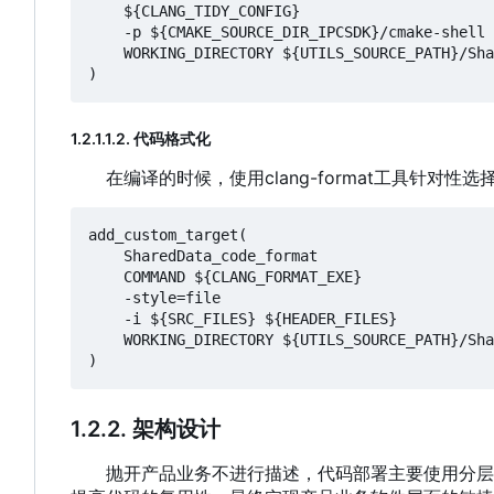
    ${CLANG_TIDY_CONFIG}

    -p ${CMAKE_SOURCE_DIR_IPCSDK}/cmake-shell

    WORKING_DIRECTORY ${UTILS_SOURCE_PATH}/SharedData

1.2.1.1.2. 代码格式化
在编译的时候
，
使用clang-format工具针
add_custom_target(

    SharedData_code_format

    COMMAND ${CLANG_FORMAT_EXE}

    -style=file

    -i ${SRC_FILES} ${HEADER_FILES}

    WORKING_DIRECTORY ${UTILS_SOURCE_PATH}/SharedData

1.2.2. 架构设计
抛开产品业务不进行描述，代码部署主要使用分层模